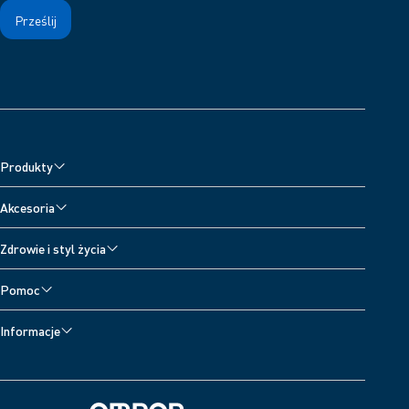
Produkty
Ciśnieniomierze
Akcesoria
Nebulizatory
Akcesoria do ciśnieniomierzy
Zdrowie i styl życia
Aparaty do leczenia bólu
Akcesoria do nebulizatorów
Wszystkie tematy
Wagi cyfrowe
Pomoc
Akcesoria do aparatów przeciwbólowych
Dzienniczek ciśnienia krwi
Pomoc techniczna dla urządzeń
Akcesoria do termometrów
Informacje
Skontaktuj się z nami
OMRON Healthcare
Deweloperzy
Aplikacja OMRON connect
Deklaracja zgodności (DoC) (Język angielski)