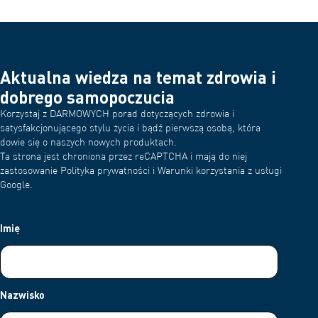
monitorować postępy związane z aktywnością fizyczną i zdrowym
wybrane parametry składu ciała, takie jak poziom tkanki
stylem życia.
tłuszczowej, wskaźnik BMI czy masa mięśniowa. Funkcje te
pomagają uzyskać pełniejszy obraz zmian zachodzących w
organizmie i wspierają regularne monitorowanie postępów.
Aktualna wiedza na temat zdrowia i
dobrego samopoczucia
Korzystaj z DARMOWYCH porad dotyczących zdrowia i
satysfakcjonującego stylu życia i bądź pierwszą osobą, która
dowie się o naszych nowych produktach.
Ta strona jest chroniona przez reCAPTCHA i mają do niej
zastosowanie Polityka prywatności i Warunki korzystania z usługi
Google.
Imię
Nazwisko