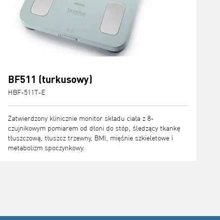
BF511 (turkusowy)
HBF-511T-E
Zatwierdzony klinicznie monitor składu ciała z 8-
czujnikowym pomiarem od dłoni do stóp, śledzący tkankę
tłuszczową, tłuszcz trzewny, BMI, mięśnie szkieletowe i
metabolizm spoczynkowy.