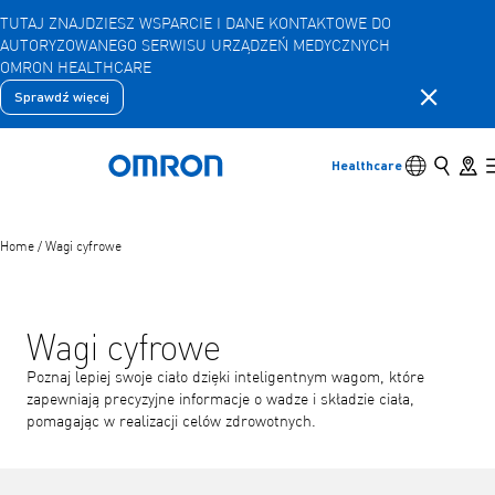
TUTAJ ZNAJDZIESZ WSPARCIE I DANE KONTAKTOWE DO
AUTORYZOWANEGO SERWISU URZĄDZEŃ MEDYCZNYCH
Przejdź
OMRON HEALTHCARE
do
głównej
Zamknij 
Sprawdź więcej
Wstecz
Wróć do poprzedniego menu
treści
Produkty
Przełącznik
Szukaj
Store 
Healthcare
Powrót do domu
Produkty
Wyświetl podstawowe elementy menu
Home
/
Wagi cyfrowe
Akcesoria
Wyświetl podstawowe elementy menu
Wagi cyfrowe
Poznaj lepiej swoje ciało dzięki inteligentnym wagom, które
zapewniają precyzyjne informacje o wadze i składzie ciała,
pomagając w realizacji celów zdrowotnych.