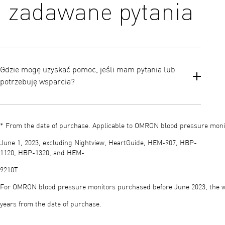
zadawane pytania
Gdzie mogę uzyskać pomoc, jeśli mam pytania lub
potrzebuję wsparcia?
Dostęp do instrukcji obsługi, często zadawanych pytań i pomocy
dla klientów można uzyskać za pośrednictwem oficjalnej strony
* From the date of purchase. Applicable to OMRON blood pressure mon
pomocy technicznej OMRON. Jest to najlepsze źródło informacji
na temat rozwiązywania problemów i dodatkowych wskazówek.
June 1, 2023, excluding Nightview, HeartGuide, HEM-907, HBP-
1120, HBP-1320, and HEM-
9210T.​
For OMRON blood pressure monitors purchased before June 2023, the w
years from the date of purchase.