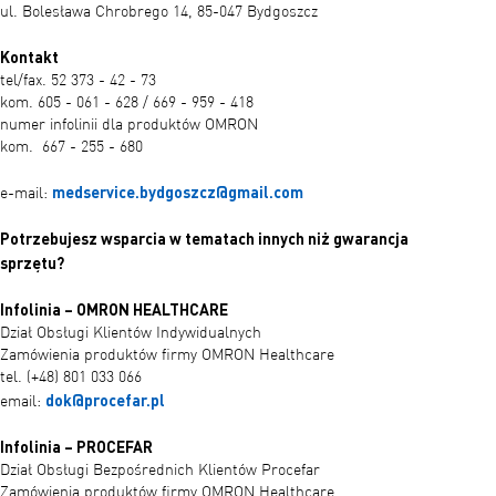
ul. Bolesława Chrobrego 14, 85-047 Bydgoszcz
Kontakt
tel/fax. 52 373 - 42 - 73
kom. 605 - 061 - 628 / 669 - 959 - 418
numer infolinii dla produktów OMRON
kom. 667 - 255 - 680
medservice.bydgoszcz@gmail.com
e-mail:
Potrzebujesz wsparcia w tematach innych niż gwarancja
sprzętu?
Infolinia – OMRON HEALTHCARE
Dział Obsługi Klientów Indywidualnych
Zamówienia produktów firmy OMRON Healthcare
tel. (+48) 801 033 066
dok@procefar.pl
email:
Infolinia – PROCEFAR
Dział Obsługi Bezpośrednich Klientów Procefar
Zamówienia produktów firmy OMRON Healthcare