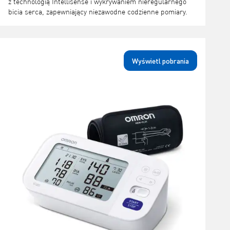
z technologią Intellisense i wykrywaniem nieregularnego
bicia serca, zapewniający niezawodne codzienne pomiary.
Wyświetl pobrania