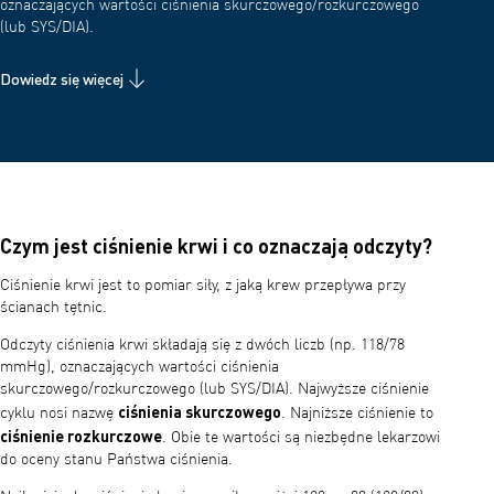
oznaczających wartości ciśnienia skurczowego/rozkurczowego
(lub SYS/DIA).
Dowiedz się więcej
Czym jest ciśnienie krwi i co oznaczają odczyty?
Ciśnienie krwi jest to pomiar siły, z jaką krew przepływa przy
ścianach tętnic.
Odczyty ciśnienia krwi składają się z dwóch liczb (np. 118/78
mmHg), oznaczających wartości ciśnienia
skurczowego/rozkurczowego (lub SYS/DIA). Najwyższe ciśnienie
ciśnienia skurczowego
cyklu nosi nazwę
. Najniższe ciśnienie to
ciśnienie rozkurczowe
. Obie te wartości są niezbędne lekarzowi
do oceny stanu Państwa ciśnienia.