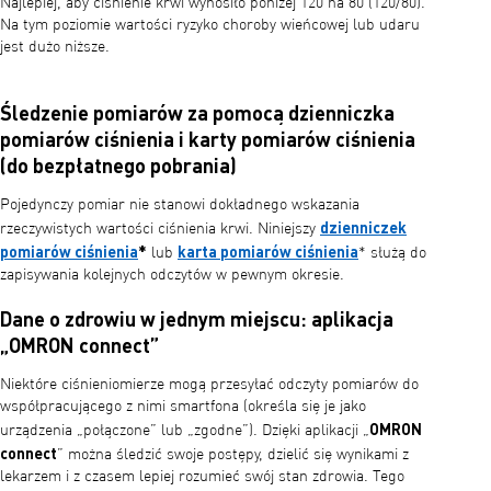
Najlepiej, aby ciśnienie krwi wynosiło poniżej 120 na 80 (120/80).
Na tym poziomie wartości ryzyko choroby wieńcowej lub udaru
jest dużo niższe.
Śledzenie pomiarów za pomocą dzienniczka
pomiarów ciśnienia i karty pomiarów ciśnienia
(do bezpłatnego pobrania)
Pojedynczy pomiar nie stanowi dokładnego wskazania
dzienniczek
rzeczywistych wartości ciśnienia krwi. Niniejszy
pomiarów ciśnienia
*
karta pomiarów ciśnienia
lub
* służą do
zapisywania kolejnych odczytów w pewnym okresie.
Dane o zdrowiu w jednym miejscu: aplikacja
„OMRON connect”
Niektóre ciśnieniomierze mogą przesyłać odczyty pomiarów do
współpracującego z nimi smartfona (określa się je jako
OMRON
urządzenia „połączone” lub „zgodne”). Dzięki aplikacji „
connect
” można śledzić swoje postępy, dzielić się wynikami z
lekarzem i z czasem lepiej rozumieć swój stan zdrowia. Tego