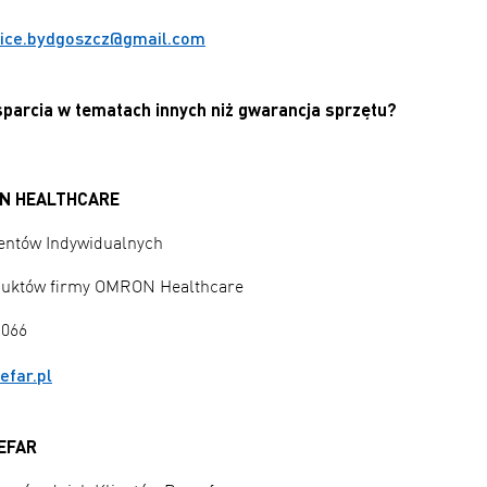
ice.bydgoszcz@gmail.com
parcia w tematach innych niż gwarancja sprzętu?
RON HEALTHCARE
lientów Indywidualnych
duktów firmy OMRON Healthcare
 066
efar.pl
OCEFAR