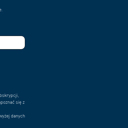
e.
bskrypcji,
poznać się z
owyżej danych