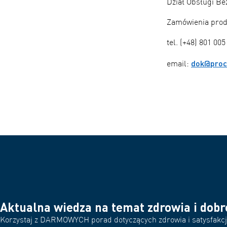
Dział Obsługi Be
Zamówienia pro
tel. (+48) 801 005
dok@proc
email:
Aktualna wiedza na temat zdrowia i dob
Korzystaj z DARMOWYCH porad dotyczących zdrowia i satysfakcjo