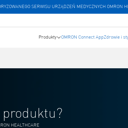
UTORYZOWANEGO SERWISU URZĄDZEŃ MEDYCZNYCH OMRON 
Produkty
OMRON Connect App
Zdrowie i st
 produktu?
MRON HEALTHCARE