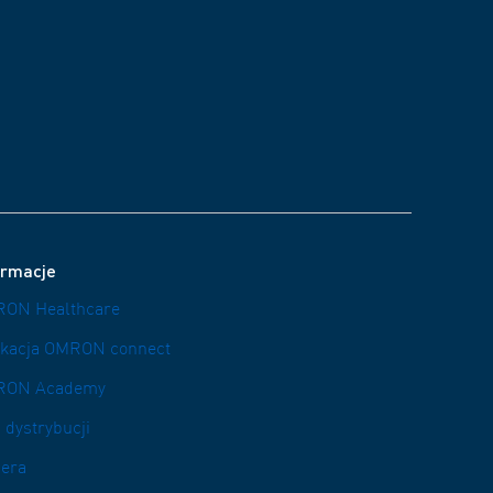
ormacje
ON Healthcare
ikacja OMRON connect
RON Academy
 dystrybucji
iera