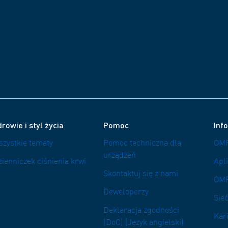
rowie i styl życia
Pomoc
Inf
szystkie tematy
Pomoc techniczna dla
OMR
urządzeń
zienniczek ciśnienia krwi
Apl
Skontaktuj się z nami
OM
Deweloperzy
Sieć
Deklaracja zgodności
Kar
(DoC) (Język angielski)