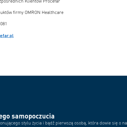
zpośrednich Klientów Procefar
duktów firmy OMRON Healthcare
 081
efar.pl
rego samopoczucia
nującego stylu życia i bądź pierwszą osobą, która dowie się o 