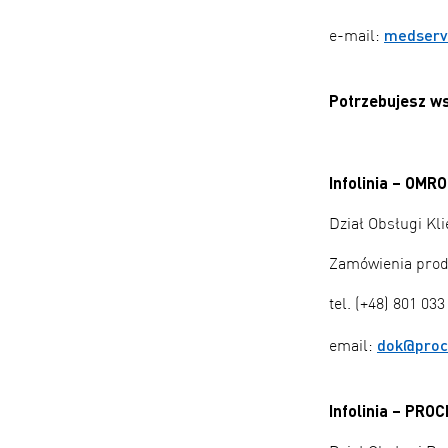
medserv
e-mail:
Potrzebujesz ws
Infolinia – OM
Dział Obsługi K
Zamówienia pro
tel. (+48) 801 033
dok@proc
email:
Infolinia – PR