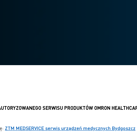
 AUTORYZOWANEGO SERWISU PRODUKTÓW OMRON HEALTHCA
ZTM MEDSERVICE serwis urządzeń medycznych Bydgoszcz
nę: