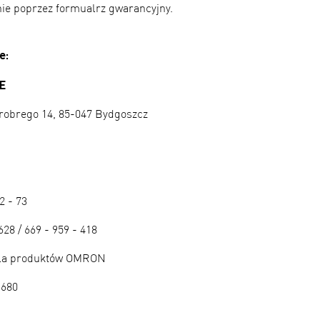
enie poprzez formualrz gwarancyjny.
e:
E
robrego 14, 85-047 Bydgoszcz
42 - 73
628 / 669 - 959 - 418
 dla produktów OMRON
 680