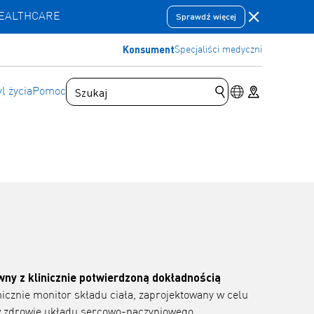
Zamknij pas
HEALTHCARE
Sprawdź więcej
Konsument
Specjaliści medyczni
Przełącznik jęz
Store locator
yl życia
Pomoc
Prześlij zapytanie 
ewny z klinicznie potwierdzoną dokładnością
icznie monitor składu ciała, zaprojektowany w celu
 zdrowie układu sercowo-naczyniowego.