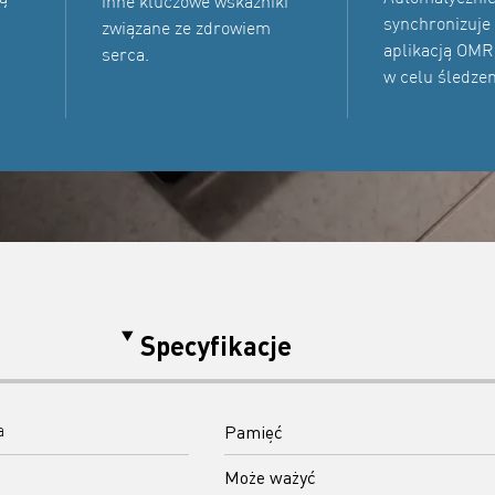
inne kluczowe wskaźniki
synchronizuje
związane ze zdrowiem
aplikacją OM
serca.
w celu śledzen
Specyfikacje
Pamięć
a
Może ważyć