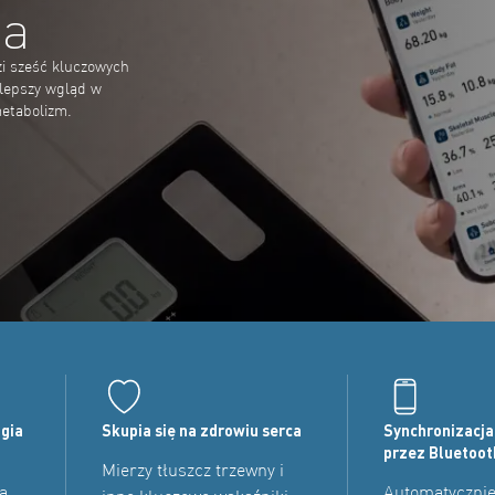
ca
zi sześć kluczowych
 lepszy wgląd w
metabolizm.
gia
Skupia się na zdrowiu serca
Synchronizacja 
przez Bluetoot
Mierzy tłuszcz trzewny i
ą
Automatyczni