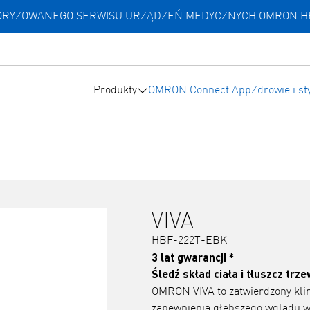
UTORYZOWANEGO SERWISU URZĄDZEŃ MEDYCZNYCH OMRON 
Produkty
OMRON Connect App
Zdrowie i st
VIVA
HBF-222T-EBK
3 lat gwarancji *
Śledź skład ciała i tłuszcz trz
OMRON VIVA to zatwierdzony klin
zapewnienia głębszego wglądu w