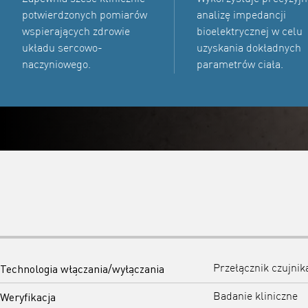
potwierdzonych pomiarów
analizę impedancji
wspierających zdrowie
bioelektrycznej w celu
układu sercowo-
uzyskania dokładnych
naczyniowego.
parametrów ciała.
Technologia włączania/wyłączania
Przełącznik czujnik
Weryfikacja
Badanie kliniczne