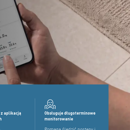
z aplikacją
Obsługuje długoterminowe
h
monitorowanie
e
Pomaga śledzić postępy i