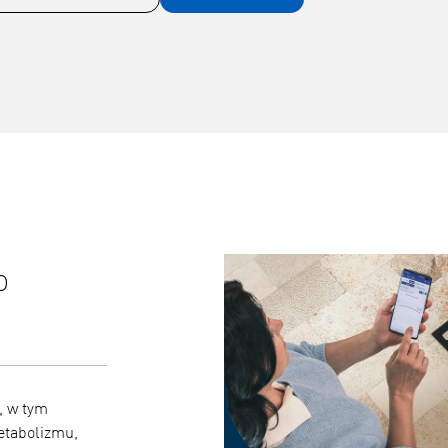
o
Wyniki klasy medycznej, 
klinicznie
, w tym
Dzięki zaawansowanej technologii BIA urządzeni
etabolizmu,
klinicznie dokładność, zweryfikowaną w odniesie