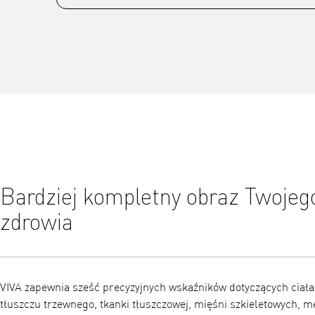
Bardziej kompletny obraz Twojeg
zdrowia
VIVA zapewnia sześć precyzyjnych wskaźników dotyczących ciała
tłuszczu trzewnego, tkanki tłuszczowej, mięśni szkieletowych, m