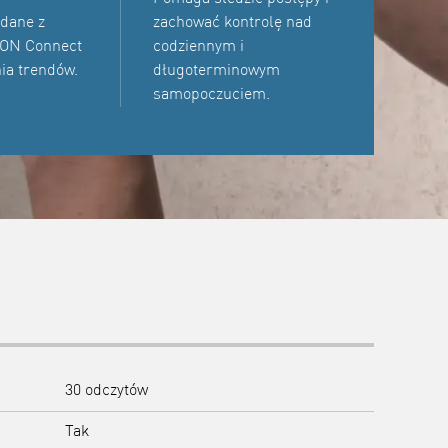
 dane z
zachować kontrolę nad
RON Connect
codziennym i
ia trendów.
długoterminowym
samopoczuciem.
30 odczytów
Tak