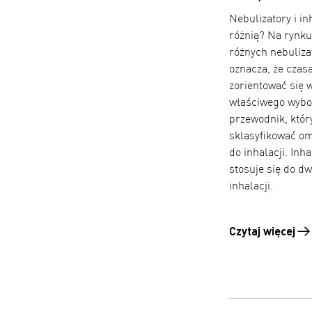
Nebulizatory i i
różnią? Na rynku
różnych nebuliza
oznacza, że czas
zorientować się w
właściwego wybo
przewodnik, któr
sklasyfikować om
do inhalacji. Inha
stosuje się do d
inhalacji.
Czytaj więcej
Czytaj więcej o 