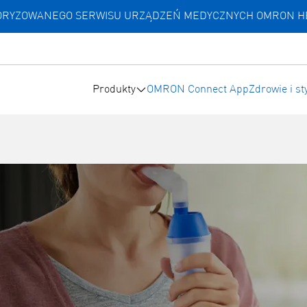
UTORYZOWANEGO SERWISU URZĄDZEŃ MEDYCZNYCH OMRON 
Produkty
OMRON Connect App
Zdrowie i st