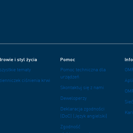
rowie i styl życia
Pomoc
Inf
szystkie tematy
Pomoc techniczna dla
OMR
urządzeń
zienniczek ciśnienia krwi
Apl
Skontaktuj się z nami
OM
Deweloperzy
Sieć
Deklaracja zgodności
Kar
(DoC) (Język angielski)
Zgodność