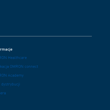
ormacje
ON Healthcare
ikacja OMRON connect
RON Academy
 dystrybucji
iera