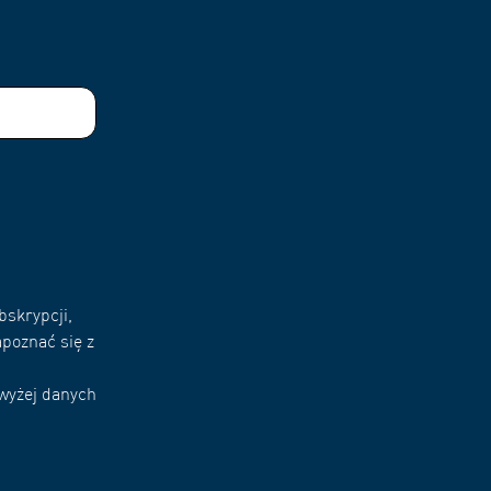
bskrypcji,
poznać się z
owyżej danych