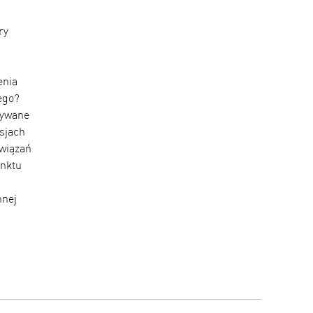
ry
enia
ego?
zywane
sjach
wiązań
unktu
nnej
atorów: Nebulizatory pneumatyczne, siateczkowe i ultradźwię