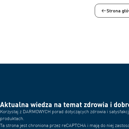
Strona głó
Aktualna wiedza na temat zdrowia i dob
Korzystaj z DARMOWYCH porad dotyczących zdrowia i satysfakcjo
produktach.
Ta strona jest chroniona przez reCAPTCHA i mają do niej zastoso