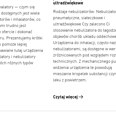
ultradźwiękowe
nhalatory — czym się
Rodzaje nebulizatorów: Nebulizato
 dostępnych jest wiele
pneumatyczne, siateczkowe i
torów i inhalatorów, co
ultradźwiękowe Czy zalecono Ci
ami trudno jest
stosowanie nebulizatora do łagodz
 ofercie i dokonać
objawów chorób układu oddechow
ru. Prezentujemy krótki
Urządzenia do inhalacji, często na
y pomoże lepiej
nebulizatorami, są dostępne w wer
awiane tutaj urządzenia
zróżnicowanych pod względem roz
latory i nebulizatory
technicznych. Z mechanicznego p
wóch różnych typów
widzenia urządzenia te powodują
mieszanie kropelek substancji czy
leku z powietrzem.
Nebulizatory i inhalatory — czym się różnią?
Czytaj więcej
Czytaj więcej o Rodzaje nebuliz