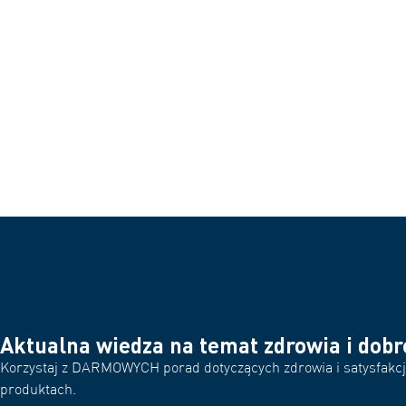
Aktualna wiedza na temat zdrowia i dob
Korzystaj z DARMOWYCH porad dotyczących zdrowia i satysfakcjo
produktach.