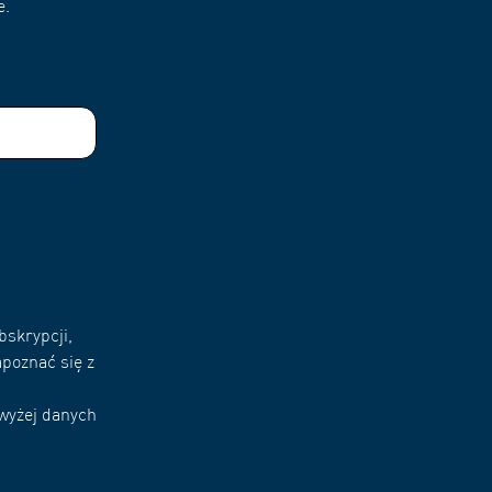
e.
bskrypcji,
poznać się z
owyżej danych