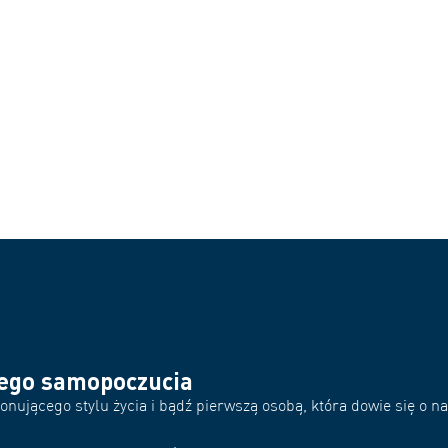
rego samopoczucia
nującego stylu życia i bądź pierwszą osobą, która dowie się o 