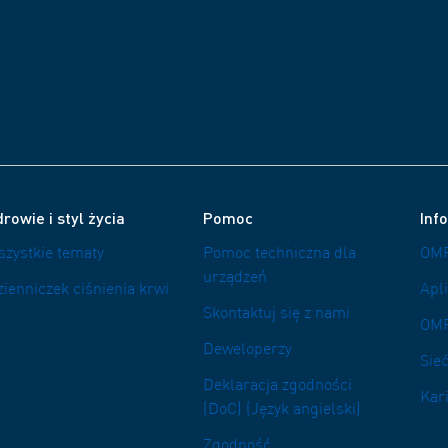
rowie i styl życia
Pomoc
Inf
szystkie tematy
Pomoc techniczna dla
OMR
urządzeń
zienniczek ciśnienia krwi
Apl
Skontaktuj się z nami
OM
Deweloperzy
Sieć
Deklaracja zgodności
Kar
(DoC) (Język angielski)
Zgodność