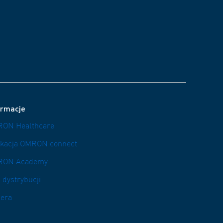
ormacje
ON Healthcare
ikacja OMRON connect
RON Academy
 dystrybucji
iera