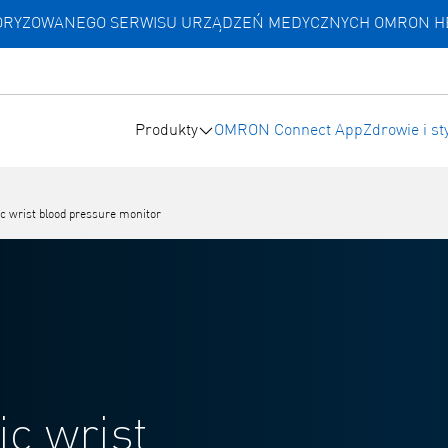
UTORYZOWANEGO SERWISU URZĄDZEŃ MEDYCZNYCH OMRON 
Produkty
OMRON Connect App
Zdrowie i st
ic wrist blood pressure monitor
ic wrist