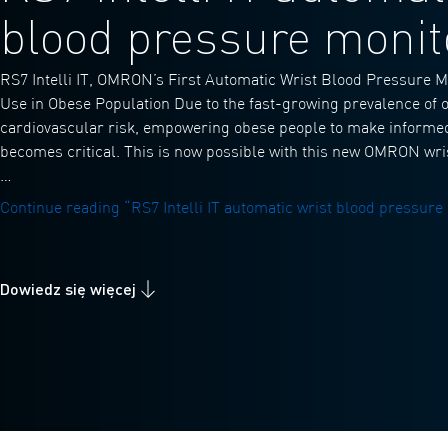
blood pressure monit
RS7 Intelli IT, OMRON’s First Automatic Wrist Blood Pressure Mon
Use in Obese Population Due to the fast-growing prevalence of o
cardiovascular risk, empowering obese people to make informed
becomes critical. This is now possible with this new OMRON wri
…
Continue reading
“RS7 Intelli IT automatic wrist blood pressure
Dowiedz się więcej