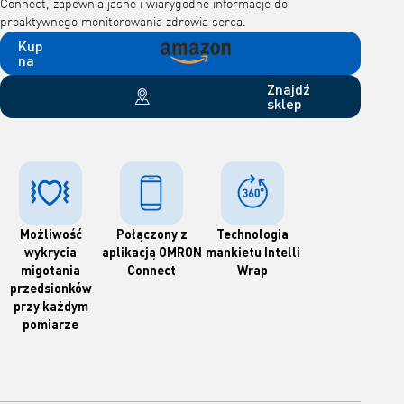
Connect, zapewnia jasne i wiarygodne informacje do
proaktywnego monitorowania zdrowia serca.
Kup
na
Znajdź
sklep
Możliwość
Połączony z
Technologia
wykrycia
aplikacją OMRON
mankietu Intelli
migotania
Connect
Wrap
przedsionków
przy każdym
pomiarze