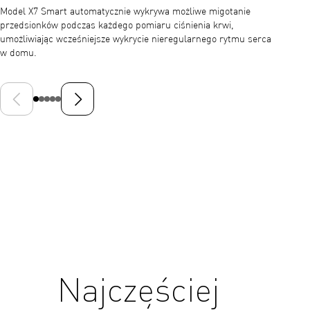
Model X7 Smart automatycznie wykrywa możliwe migotanie
Preform
przedsionków podczas każdego pomiaru ciśnienia krwi,
zakresi
umożliwiając wcześniejsze wykrycie nieregularnego rytmu serca
i zapew
w domu.
pozwal
Poprzedni slajd
Następny slajd
Najczęściej