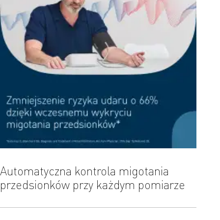
Automatyczna kontrola migotania
Mank
przedsionków przy każdym pomiarze
dokł