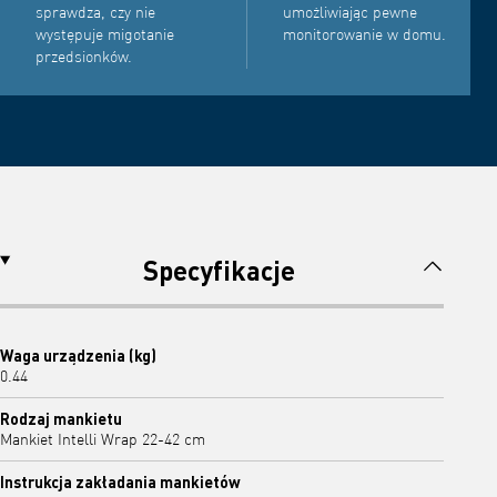
sprawdza, czy nie
umożliwiając pewne
występuje migotanie
monitorowanie w domu.
przedsionków.
Specyfikacje
Waga urządzenia (kg)
0.44
Rodzaj mankietu
Mankiet Intelli Wrap 22-42 cm
Instrukcja zakładania mankietów