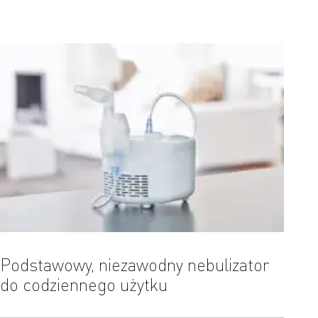
Podstawowy, niezawodny nebulizator
Skut
do codziennego użytku
doln