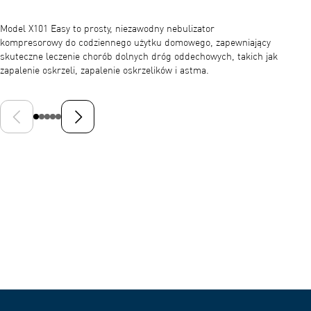
Model X101 Easy to prosty, niezawodny nebulizator
Umożliw
kompresorowy do codziennego użytku domowego, zapewniający
dolnych
skuteczne leczenie chorób dolnych dróg oddechowych, takich jak
nebuliz
zapalenie oskrzeli, zapalenie oskrzelików i astma.
μm, co 
Poprzedni slajd
Następny slajd