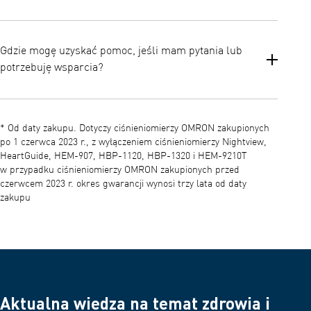
Gdzie mogę uzyskać pomoc, jeśli mam pytania lub
potrzebuję wsparcia?
Dostęp do instrukcji obsługi, często zadawanych pytań i pomocy
dla klientów można uzyskać za pośrednictwem oficjalnej strony
* Od daty zakupu. Dotyczy ciśnieniomierzy OMRON zakupionych
pomocy technicznej OMRON. Jest to najlepsze źródło informacji
po 1 czerwca 2023 r., z wyłączeniem ciśnieniomierzy Nightview,
na temat rozwiązywania problemów i dodatkowych wskazówek.
HeartGuide, HEM-907, HBP-1120, HBP-1320 i HEM-9210T
w przypadku ciśnieniomierzy OMRON zakupionych przed
czerwcem 2023 r. okres gwarancji wynosi trzy lata od daty
zakupu
Aktualna wiedza na temat zdrowia i