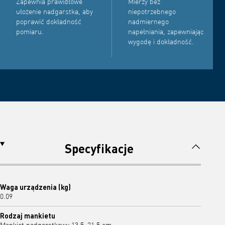
Zapewnia prawidłowe
Mierzy bez
ułożenie nadgarstka, aby
niepotrzebnego
poprawić dokładność
nadmiernego
pomiaru.
napełniania, zapewniając
wygodę i dokładność.
Specyfikacje
Waga urządzenia (kg)
0.09
Rodzaj mankietu