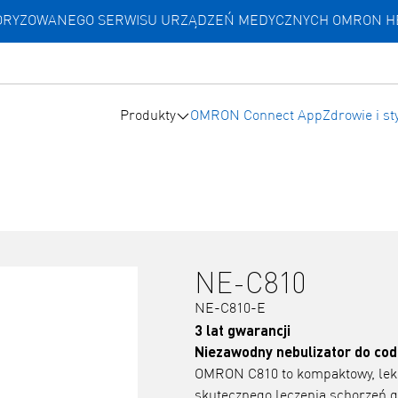
UTORYZOWANEGO SERWISU URZĄDZEŃ MEDYCZNYCH OMRON 
Produkty
OMRON Connect App
Zdrowie i st
NE-C810
NE-C810-E
3 lat gwarancji
Niezawodny nebulizator do codz
OMRON C810 to kompaktowy, lekk
skutecznego leczenia schorzeń 