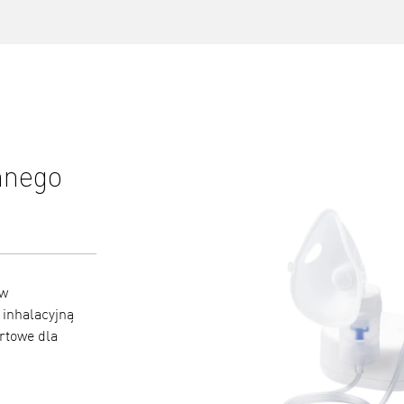
ennego
Drobny aerozol docierają
płuc
ów
Dzięki średniej średnicy cząstek (MMAD) wynoszą
inhalacyjną
nebulizacji ~0,35 ml/min, C810 pomaga lekom dot
rtowe dla
oddechowych, zapewniając skuteczne leczenie.