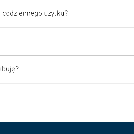
i codziennego użytku?
onemu poziomowi hałasu model NE C810 jest przeznaczony do co
zny zarówno do leczenia w domu, jak i w podróży.
eci, a w zestawie znajdują się maski dla różnych grup wiekowych.
ebuję?
ań, informacji dotyczących konfiguracji aplikacji oraz pomocy te
roblemów i pomocy dotyczącej produktów.