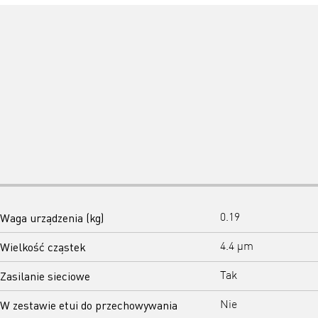
Waga urządzenia (kg)
0.19
Wielkość cząstek
4.4 μm
Zasilanie sieciowe
Tak
W zestawie etui do przechowywania
Nie