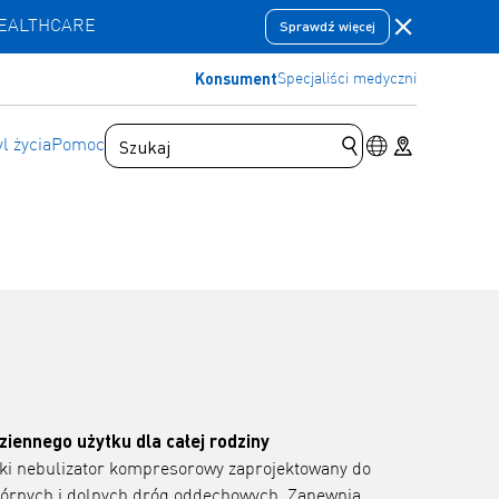
Zamknij pas
HEALTHCARE
Sprawdź więcej
Konsument
Specjaliści medyczni
Przełącznik jęz
Store locator
yl życia
Pomoc
Prześlij zapytanie 
iennego użytku dla całej rodziny
i nebulizator kompresorowy zaprojektowany do
górnych i dolnych dróg oddechowych. Zapewnia