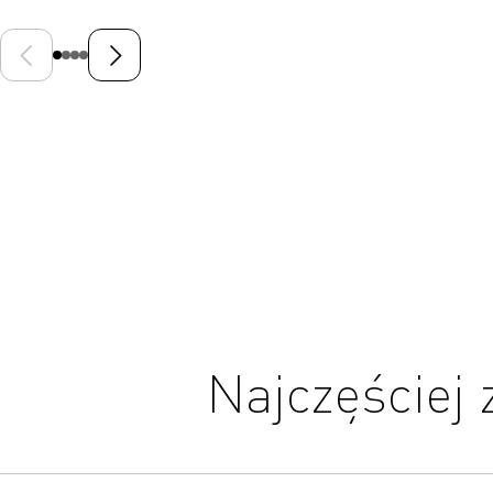
Poprzedni slajd
Następny slajd
Najczęściej