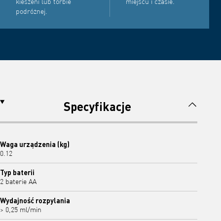
kieszeni lub torbie
miejscu i czasie.
podróżnej.
Specyfikacje
Waga urządzenia (kg)
0.12
Typ baterii
2 baterie AA
Wydajność rozpylania
> 0,25 ml/min