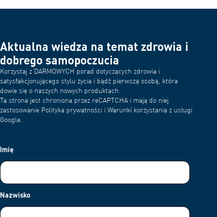
pomocy technicznej OMRON. Jest to najlepsze źródło informacji
na temat rozwiązywania problemów i dodatkowych wskazówek.
Aktualna wiedza na temat zdrowia i
dobrego samopoczucia
Korzystaj z DARMOWYCH porad dotyczących zdrowia i
satysfakcjonującego stylu życia i bądź pierwszą osobą, która
dowie się o naszych nowych produktach.
Ta strona jest chroniona przez reCAPTCHA i mają do niej
zastosowanie Polityka prywatności i Warunki korzystania z usługi
Google.
Imię
Nazwisko