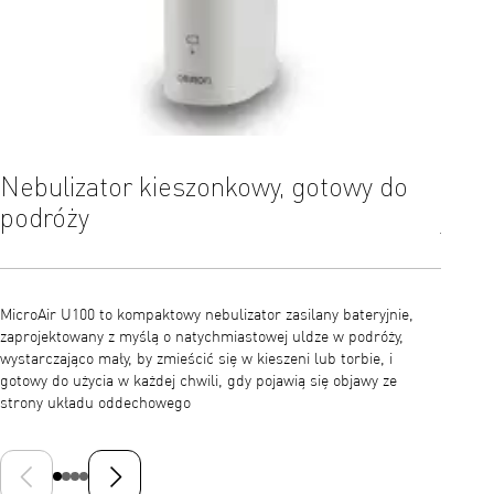
Nebulizator kieszonkowy, gotowy do
Prak
podróży
jedn
MicroAir U100 to kompaktowy nebulizator zasilany bateryjnie,
Dzięki 
zaprojektowany z myślą o natychmiastowej uldze w podróży,
U100 za
wystarczająco mały, by zmieścić się w kieszeni lub torbie, i
co czyn
gotowy do użycia w każdej chwili, gdy pojawią się objawy ze
nocy lu
strony układu oddechowego
Poprzedni slajd
Następny slajd