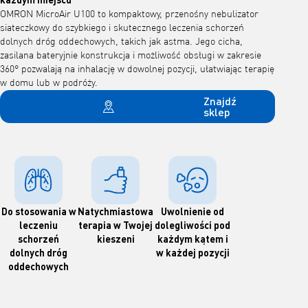
OMRON MicroAir U100 to kompaktowy, przenośny nebulizator
siateczkowy do szybkiego i skutecznego leczenia schorzeń
dolnych dróg oddechowych, takich jak astma. Jego cicha,
zasilana bateryjnie konstrukcja i możliwość obsługi w zakresie
360° pozwalają na inhalację w dowolnej pozycji, ułatwiając terapię
w domu lub w podróży.
Znajdź
sklep
Do stosowania w
Natychmiastowa
Uwolnienie od
leczeniu
terapia w Twojej
dolegliwości pod
schorzeń
kieszeni
każdym kątem i
dolnych dróg
w każdej pozycji
oddechowych