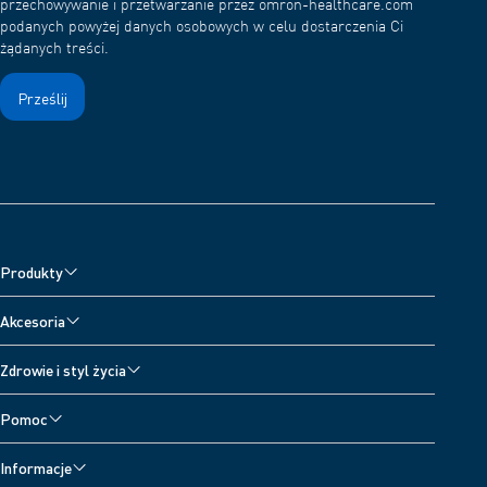
przechowywanie i przetwarzanie przez omron-healthcare.com
podanych powyżej danych osobowych w celu dostarczenia Ci
żądanych treści.
Produkty
Ciśnieniomierze
Akcesoria
Nebulizatory
Akcesoria do ciśnieniomierzy
Zdrowie i styl życia
Aparaty do leczenia bólu
Akcesoria do nebulizatorów
Wszystkie tematy
Wagi cyfrowe
Pomoc
Akcesoria do aparatów przeciwbólowych
Dzienniczek ciśnienia krwi
Pomoc techniczna dla urządzeń
Akcesoria do termometrów
Informacje