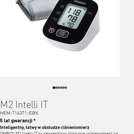
M2 Intelli IT
HEM-7143T1-EBK
5 lat gwarancji *
Inteligentny, łatwy w obsłudze ciśnieniomierz
OMRON M2 Intelli IT to zatwierdzony klinicznie ciśnieniomierz na