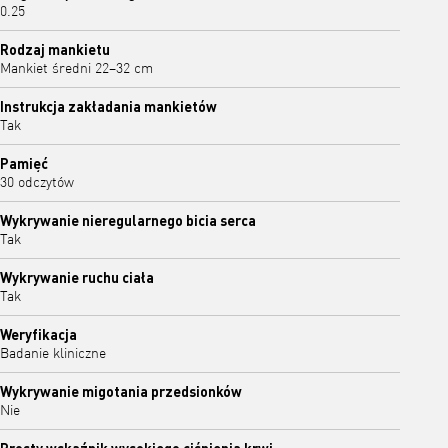
0.25
Rodzaj mankietu
Mankiet średni 22–32 cm
Instrukcja zakładania mankietów
Tak
Pamięć
30 odczytów
Wykrywanie nieregularnego bicia serca
Tak
Wykrywanie ruchu ciała
Tak
Weryfikacja
Badanie kliniczne
Wykrywanie migotania przedsionków
Nie
Prosty wskaźnik wysokiego ciśnienia krwi