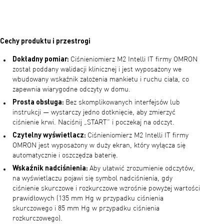
Cechy produktu i przestrogi
Dokładny pomiar:
Ciśnieniomierz M2 Intelli IT firmy OMRON
został poddany walidacji klinicznej i jest wyposażony we
wbudowany wskaźnik założenia mankietu i ruchu ciała, co
zapewnia wiarygodne odczyty w domu.
Prosta obsługa:
Bez skomplikowanych interfejsów lub
instrukcji — wystarczy jedno dotknięcie, aby zmierzyć
ciśnienie krwi. Naciśnij „START” i poczekaj na odczyt.
Czytelny wyświetlacz:
Ciśnieniomierz M2 Intelli IT firmy
OMRON jest wyposażony w duży ekran, który wyłącza się
automatycznie i oszczędza baterię.
Wskaźnik nadciśnienia:
Aby ułatwić zrozumienie odczytów,
na wyświetlaczu pojawi się symbol nadciśnienia, gdy
ciśnienie skurczowe i rozkurczowe wzrośnie powyżej wartości
prawidłowych (135 mm Hg w przypadku ciśnienia
skurczowego i 85 mm Hg w przypadku ciśnienia
rozkurczowego).