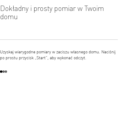
Dokładny i prosty pomiar w Twoim
Bezp
domu
prze
Uzyskaj wiarygodne pomiary w zaciszu własnego domu. Naciśnij
Automat
po prostu przycisk „Start”, aby wykonać odczyt.
connect
Odtwórz wideo