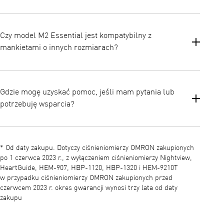
Zestaw zawiera ciśnieniomierz M2 Essential, miękki mankiet ML
(22–32 cm), baterie oraz instrukcję obsługi
Czy model M2 Essential jest kompatybilny z
mankietami o innych rozmiarach?
Tak. Jest kompatybilny z opcjonalnymi mankietami w rozmiarze
małym (17–22 cm) i szerokim (22–42 cm) dla użytkowników
Gdzie mogę uzyskać pomoc, jeśli mam pytania lub
wymagających innych rozmiarów.
potrzebuję wsparcia?
Dostęp do instrukcji obsługi, wskazówek i pomocy technicznej
można uzyskać za pośrednictwem oficjalnej strony pomocy
* Od daty zakupu. Dotyczy ciśnieniomierzy OMRON zakupionych
technicznej OMRON oraz zasobów zawartych w dokumentacji
po 1 czerwca 2023 r., z wyłączeniem ciśnieniomierzy Nightview,
produktu.
HeartGuide, HEM-907, HBP-1120, HBP-1320 i HEM-9210T
w przypadku ciśnieniomierzy OMRON zakupionych przed
czerwcem 2023 r. okres gwarancji wynosi trzy lata od daty
zakupu