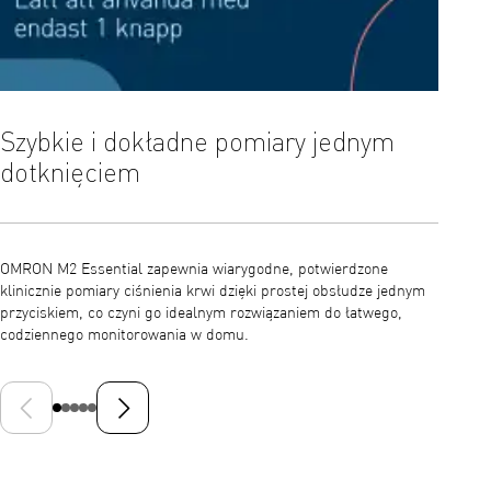
Szybkie i dokładne pomiary jednym
Auto
dotknięciem
nier
OMRON M2 Essential zapewnia wiarygodne, potwierdzone
Urządze
klinicznie pomiary ciśnienia krwi dzięki prostej obsłudze jednym
podczas
przyciskiem, co czyni go idealnym rozwiązaniem do łatwego,
wzorce 
codziennego monitorowania w domu.
Poprzedni slajd
Następny slajd