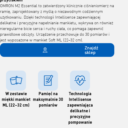
OMRON M2 Essential to zatwierdzony klinicznie ciśnieniomierz na
ramię, zaprojektowany z myślą o niezawodnym codziennym
użytkowaniu. Dzięki technologii Intellisense zapewniającej
delikatne i precyzyjne napełnianie mankietu, wykrywa on również
nieregularne bicie serca i ruchy ciała, co pomaga zapewnić
prawidłowe odczyty. Urządzenie przechowuje do 30 pomiarów i
jest wyposażone w mankiet Soft ML (22–32 cm).
Znajdź
sklep
W zestawie
Pamięć na
Technologia
miękki mankiet
maksymalnie 30
Intellisense
ML (22–32 cm)
pomiarów
zapewniająca
delikatne i
precyzyjne
pompowanie