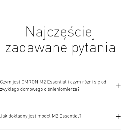
Najczęściej
zadawane pytania
Czym jest OMRON M2 Essential i czym różni się od
zwykłego domowego ciśnieniomierza?
OMRON M2 Essential to zatwierdzony klinicznie ciśnieniomierz na
ramię, zaprojektowany do niezawodnego, codziennego użytku
Jak dokładny jest model M2 Essential?
domowego. Posiada funkcje wykraczające poza podstawowe
ciśnieniomierze, takie jak kontrolowane napełnianie Intellisense,
wykrywanie ruchu ciała, wykrywanie nieregularnego bicia serca
Urządzenie wykorzystuje technologię Intellisense, która