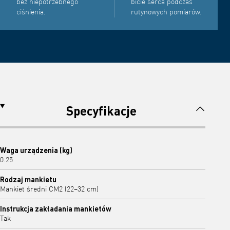
bez niepotrzebnego
bicie serca podczas
ciśnienia.
rutynowych pomiarów.
Specyfikacje
Waga urządzenia (kg)
0.25
Rodzaj mankietu
Mankiet średni CM2 (22–32 cm)
Instrukcja zakładania mankietów
Tak