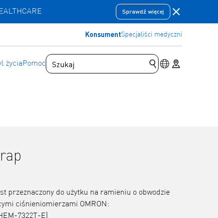
Zamknij pas
HEALTHCARE
Sprawdź więcej
Konsument
Specjaliści medyczni
Przełącznik jęz
Store locator
yl życia
Pomoc
Prześlij zapytanie 
Wrap
est przeznaczony do użytku na ramieniu o obwodzie
ącymi ciśnieniomierzami OMRON:
 HEM-7322T-E)