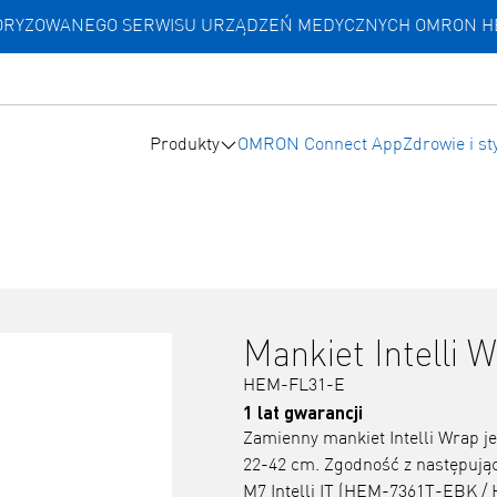
UTORYZOWANEGO SERWISU URZĄDZEŃ MEDYCZNYCH OMRON 
Produkty
OMRON Connect App
Zdrowie i st
Mankiet Intelli 
HEM-FL31-E
1 lat gwarancji
Zamienny mankiet Intelli Wrap j
22-42 cm. Zgodność z następuj
M7 Intelli IT (HEM-7361T-EBK /