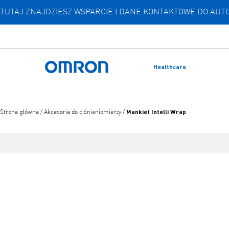
TUTAJ ZNAJDZIESZ WSPARCIE I DANE KONTAKTOWE DO A
Przejdź
do
głównej
treści
Healthcare
Powrót do domu
Mankiet Intelli Wrap
Strona główna
/
Akcesoria do ciśnieniomierzy
/