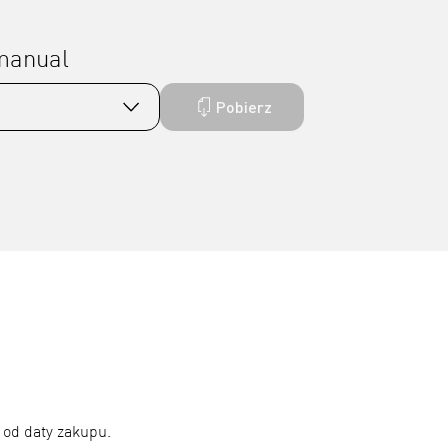
 manual
Pobierz
 od daty zakupu.