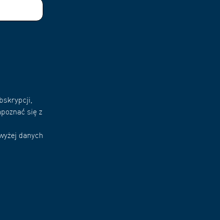
bskrypcji,
poznać się z
owyżej danych