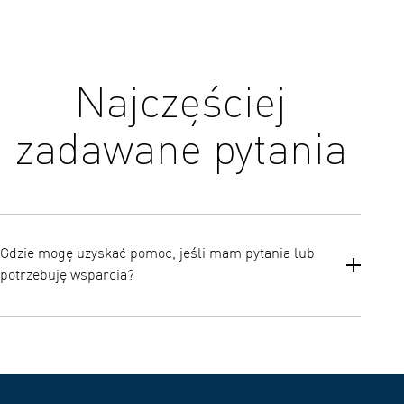
Najczęściej
zadawane pytania
Gdzie mogę uzyskać pomoc, jeśli mam pytania lub
potrzebuję wsparcia?
Dostęp do instrukcji obsługi, często zadawanych pytań i pomocy
dla klientów można uzyskać za pośrednictwem oficjalnej strony
pomocy technicznej OMRON. Jest to najlepsze źródło informacji
na temat rozwiązywania problemów i dodatkowych wskazówek.