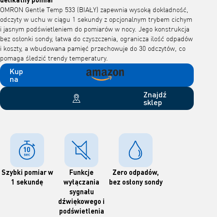
OMRON Gentle Temp 533 (BIAŁY) zapewnia wysoką dokładność,
odczyty w uchu w ciągu 1 sekundy z opcjonalnym trybem cichym
i jasnym podświetleniem do pomiarów w nocy. Jego konstrukcja
bez osłonki sondy, łatwa do czyszczenia, ogranicza ilość odpadów
i koszty, a wbudowana pamięć przechowuje do 30 odczytów, co
pomaga śledzić trendy temperatury.
Kup
na
Znajdź
sklep
Szybki pomiar w
Funkcje
Zero odpadów,
1 sekundę
wyłączania
bez osłony sondy
sygnału
dźwiękowego i
podświetlenia