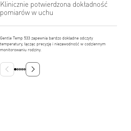
Klinicznie potwierdzona dokładność
Uzys
pomiarów w uchu
sek
Gentle Temp 533 zapewnia bardzo dokładne odczyty
Zaproje
temperatury, łącząc precyzję i niezawodność w codziennym
dzieci 
monitorowaniu rodziny.
sekundy
Poprzedni slajd
Następny slajd
Odtwórz wideo