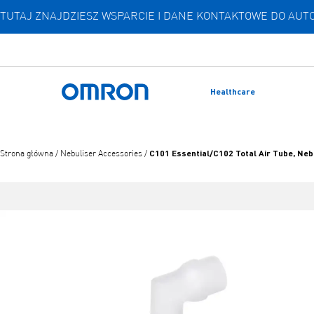
TUTAJ ZNAJDZIESZ WSPARCIE I DANE KONTAKTOWE DO A
Przejdź
do
głównej
treści
Healthcare
Powrót do domu
C101 Essential/C102 Total Air Tube, Neb
Strona główna
/
Nebuliser Accessories
/