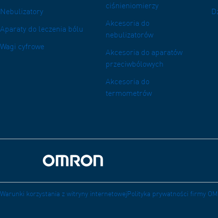
ciśnieniomierzy
Nebulizatory
D
Akcesoria do
Aparaty do leczenia bólu
nebulizatorów
Wagi cyfrowe
Akcesoria do aparatów
przeciwbólowych
Akcesoria do
termometrów
Powrót do domu
Warunki korzystania z witryny internetowej
Polityka prywatności firmy 