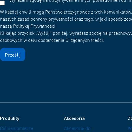
Wyrażam zgodę na otrzymywanie innych powiadomień od f
W każdej chwili mogą Państwo zrezygnować z tych komunikatów. 
naszych zasad ochrony prywatności oraz tego, w jaki sposób zob
naszą Polityką Prywatności.
Klikając przycisk „Wyślij” poniżej, wyrażasz zgodę na przecho
osobowych w celu dostarczenia Ci żądanych treści.
Produkty
Akcesoria
Zd
Ciśnieniomierze
Akcesoria do
W