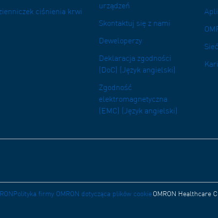
urządzeń
zienniczek ciśnienia krwi
Apl
Skontaktuj się z nami
OM
Deweloperzy
Sieć
Deklaracja zgodności
Kar
(DoC) (Język angielski)
Zgodność
elektromagnetyczna
(EMC) (Język angielski)
OMRON
Polityka firmy OMRON dotycząca plików cookie
OMRON Healthcare Cu