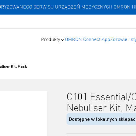
UTORYZOWANEGO SERWISU URZĄDZEŃ MEDYCZNYCH OMRON 
Produkty
OMRON Connect App
Zdrowie i st
uliser Kit, Mask
C101 Essential/C
Nebuliser Kit, M
Dostępne w lokalnych sklepac