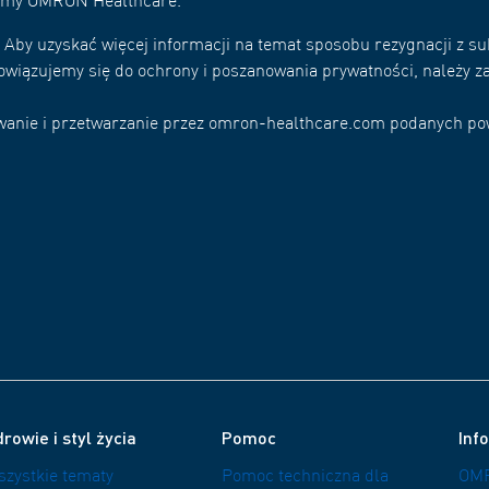
irmy OMRON Healthcare.
*
Aby uzyskać więcej informacji na temat sposobu rezygnacji z su
owiązujemy się do ochrony i poszanowania prywatności, należy za
wywanie i przetwarzanie przez omron-healthcare.com podanych p
rowie i styl życia
Pomoc
Inf
szystkie tematy
Pomoc techniczna dla
OMR