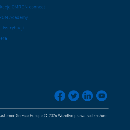
ikacja OMRON connect
RON Academy
 dystrybucji
iera
socials_facebook
socials_twitter
socials_linkedin
socials_youtube
stomer Service Europe © 2026 Wszelkie prawa zastrzeżone.