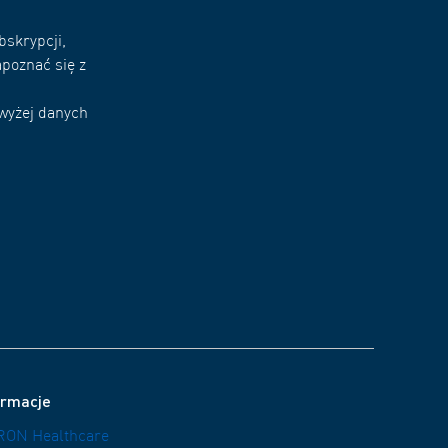
bskrypcji,
poznać się z
owyżej danych
ormacje
ON Healthcare