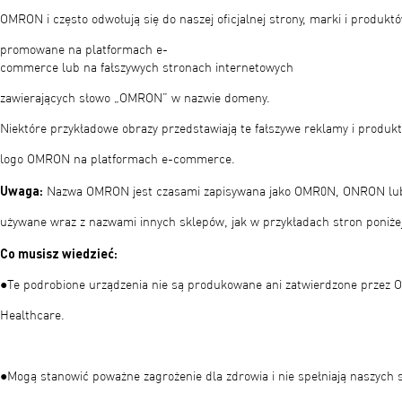
OMRON i często odwołują się do naszej oficjalnej strony, marki i produkt
promowane na platformach e-
commerce lub na fałszywych stronach internetowych
zawierających słowo „OMRON” w nazwie domeny.
Niektóre przykładowe obrazy przedstawiają te fałszywe reklamy i produk
logo OMRON na platformach e-commerce.
Uwaga:
Nazwa OMRON jest czasami zapisywana jako OMR0N, ONRON lu
używane wraz z nazwami innych sklepów, jak w przykładach stron poniże
Co musisz wiedzieć:
●Te podrobione urządzenia nie są produkowane ani zatwierdzone prze
Healthcare.​
●Mogą stanowić poważne zagrożenie dla zdrowia i nie spełniają naszyc