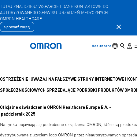
TUTAJ ZNAJDZIESZ WSPARCIE I DANE KONTAKTOWE DO
AUTORYZOWANEGO SERWISU URZĄDZEŃ MEDYCZNYCH
Przejdź
OMRON HEALTHCARE
do
głównej
Zamknij 
Sprawdź więcej
Wstecz
Wróć do poprzedniego menu
treści
Produkty
Przełącznik
Szukaj
Store 
Healthcare
Powrót do domu
Produkty
Wyświetl podstawowe elementy menu
OSTRZEŻENIE! UWAŻAJ NA FAŁSZYWE STRONY INTERNETOWE I KON
Akcesoria
Wyświetl podstawowe elementy menu
SPOŁECZNOŚCIOWYCH SPRZEDAJĄCE PODRÓBKI PRODUKTÓW OMRO
Oficjalne oświadczenie OMRON Healthcare Europe B.V. –
październik 2025
Na rynku pojawiają się podrobione urządzenia OMRON, które są produkow
dystrybuowane z użyciem logo OMRON przez nieautoryzowanych sprze