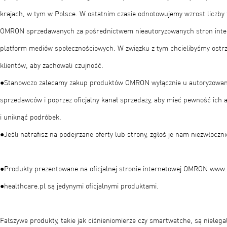
krajach, w tym w Polsce. W ostatnim czasie odnotowujemy wzrost liczb
OMRON sprzedawanych za pośrednictwem nieautoryzowanych stron int
platform mediów społecznościowych. W związku z tym chcielibyśmy ostr
klientów, aby zachowali czujność.
●Stanowczo zalecamy zakup produktów OMRON wyłącznie u autoryzowa
sprzedawców i poprzez oficjalny kanał sprzedaży, aby mieć pewność ich 
i uniknąć podróbek.
●Jeśli natrafisz na podejrzane oferty lub strony, zgłoś je nam niezwłocznie
●Produkty prezentowane na oficjalnej stronie internetowej OMRON ww
●healthcare.pl są jedynymi oficjalnymi produktami.​
Fałszywe produkty, takie jak ciśnieniomierze czy smartwatche, są nieleg