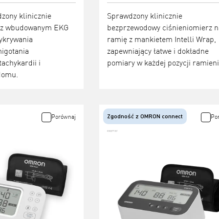
dzony klinicznie
Sprawdzony klinicznie
z z wbudowanym EKG
bezprzewodowy ciśnieniomierz n
ykrywania
ramię z mankietem Intelli Wrap,
migotania
zapewniający łatwe i dokładne
achykardii i
pomiary w każdej pozycji ramieni
domu.
Zgodność z OMRON connect
Porównaj
Po