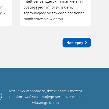
Intellisense, szerokim mankietem i
em,
obsługą jednym przyciskiem,
y w
zapewniający niezawodne codzienne
monitorowanie w domu.
Następny
Jest łatwy w obsłudze, dzięki czemu możesz
monitorować stan swojego serca w zaciszu
własnego domu