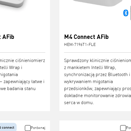
 AFib
M4 Connect AFib
HEM-7196T1-FLE
nicznie ciśnieniomierz
Sprawdzony klinicznie ciśnienio
elli Wrap i
z mankietem Intelli Wrap,
igotania
synchronizacją przez Bluetooth i
 zapewniający łatwe i
wykrywaniem migotania
we badania stanu
przedsionków, zapewniający pros
dokładne monitorowanie zdrowia
serca w domu.
 connect
Porównaj
Po