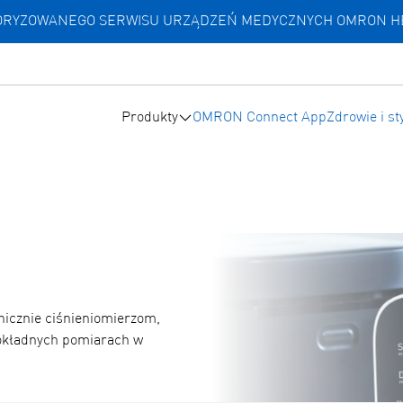
UTORYZOWANEGO SERWISU URZĄDZEŃ MEDYCZNYCH OMRON 
Produkty
OMRON Connect App
Zdrowie i st
nicznie ciśnieniomierzom,
dokładnych pomiarach w