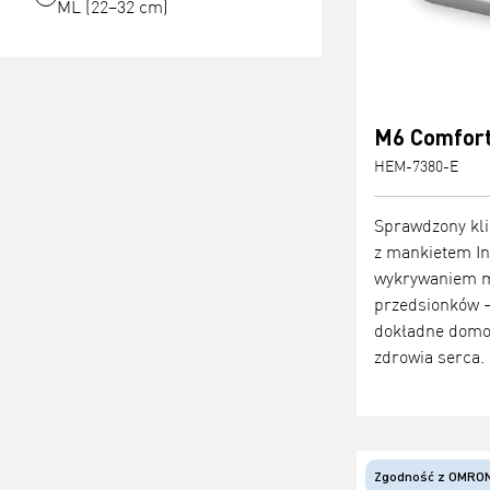
ML (22–32 cm)
M6 Comfort
HEM-7380-E
Sprawdzony kli
z mankietem Int
wykrywaniem m
przedsionków —
dokładne domo
zdrowia serca.
Zgodność z OMRON