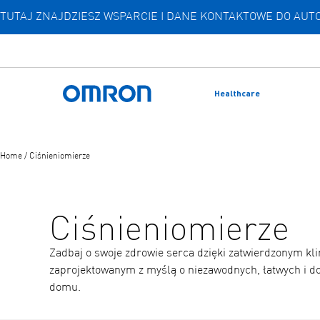
TUTAJ ZNAJDZIESZ WSPARCIE I DANE KONTAKTOWE DO A
Przejdź
do
głównej
treści
Healthcare
Powrót do domu
Home
/
Ciśnieniomierze
Ciśnieniomierze
Zadbaj o swoje zdrowie serca dzięki zatwierdzonym kli
zaprojektowanym z myślą o niezawodnych, łatwych i 
domu.