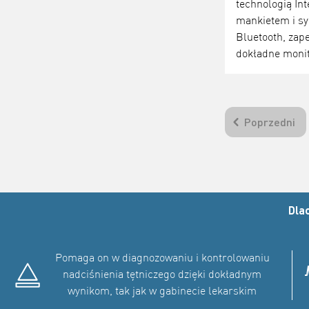
technologią Int
mankietem i sy
Bluetooth, zape
dokładne moni
Poprzedni
Dla
Pomaga on w diagnozowaniu i kontrolowaniu
nadciśnienia tętniczego dzięki dokładnym
wynikom, tak jak w gabinecie lekarskim