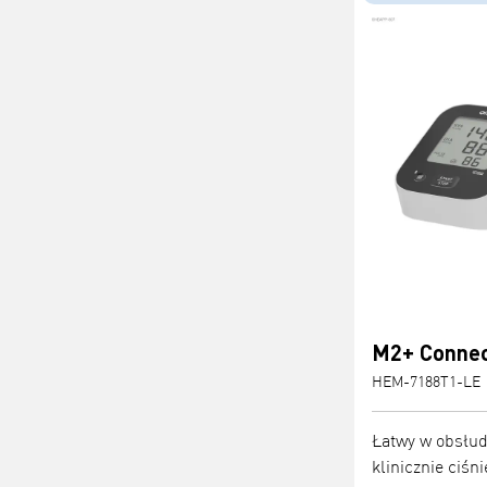
M2+ Conne
HEM-7188T1-LE
Łatwy w obsłud
klinicznie ciśn