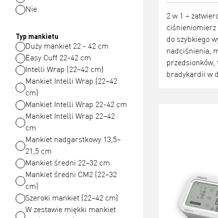
Nie
2 w 1 – zatwier
ciśnieniomier
Typ mankietu
do szybkiego w
Duży mankiet 22 - 42 cm
nadciśnienia, 
Easy Cuff 22-42 cm
przedsionków, t
Intelli Wrap (22–42 cm)
bradykardii w 
Mankiet Intelli Wrap (22–42
cm)
Mankiet Intelli Wrap 22-42 cm
Mankiet Intelli Wrap 22–42
cm
Mankiet nadgarstkowy 13,5–
21,5 cm
Mankiet średni 22–32 cm
Mankiet średni CM2 (22–32
cm)
Szeroki mankiet (22–42 cm)
W zestawie miękki mankiet