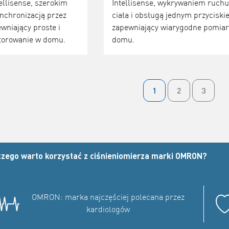
ellisense, szerokim
Intellisense, wykrywaniem ruchu
nchronizacją przez
ciała i obsługą jednym przyciski
wniający proste i
zapewniający wiarygodne pomiar
torowanie w domu.
domu.
1
2
3
czego warto korzystać z ciśnieniomierza marki OMRON?
OMRON: marka najczęściej polecana przez
kardiologów